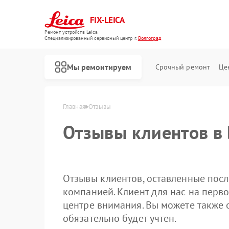
FIX-LEICA
Ремонт устройств Leica
Специализированный cервисный центр г.
Волгоград
Мы ремонтируем
Срочный ремонт
Це
Главная
Отзывы
Отзывы клиентов в
Отзывы клиентов, оставленные посл
компанией. Клиент для нас на перво
Ремонт цифровых биноклей Leica
Ремонт оптических прицелов Leica
Ремонт оптических нивелиров Leica
центре внимания. Вы можете также 
обязательно будет учтен.