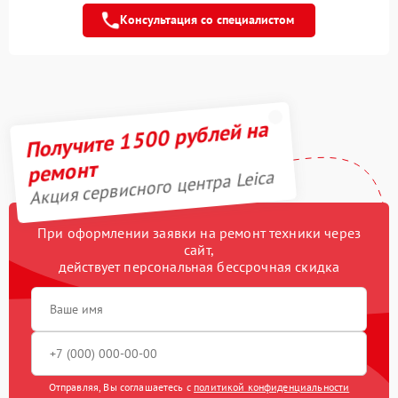
3300 рублей
платы
Консультация со специалистом
Устранение битых
пикселей на CCD/CMOS
3900 рублей
матрице
Чистка CCD/CMOS
3500 рублей
Получите 1500 рублей на
матрицы
ремонт
Замена материнской
3300 рублей
Акция сервисного центра Leica
платы
Замена линз
2450 рублей
При оформлении заявки на ремонт техники через
сайт,
Замена аккумулятора
500 рублей
действует персональная бессрочная скидка
Замена байонета
3400 рублей
Замена вспышки
3050 рублей
Замена диска
Отправляя, Вы соглашаетесь с
политикой конфиденциальности
2100 рублей