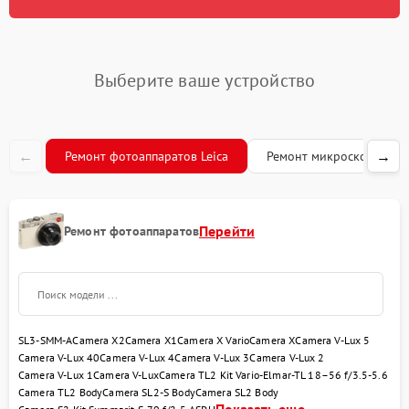
управления
Замена дисплея (экрана)
2200 рублей
Выберите ваше устройство
Замена задней панели
2100 рублей
Замена затвора
2300 рублей
←
→
Ремонт фотоаппаратов Leica
Ремонт микроскопов Lei
Замена кнопки
2100 рублей
включения
Замена контроллера
Перейти
Ремонт фотоаппаратов
2500 рублей
питания
Замена корпуса
2200 рублей
Юстировка
1700 рублей
SL3‑S
M
M-A
Camera X2
Camera X1
Camera X Vario
Camera X
Camera V-Lux 5
Camera V-Lux 40
Camera V-Lux 4
Camera V-Lux 3
Camera V-Lux 2
Camera V-Lux 1
Camera V-Lux
Camera TL2 Kit Vario-Elmar-TL 18–56 f/3.5-5.6
Camera TL2 Body
Camera SL2-S Body
Camera SL2 Body
Показать еще ...