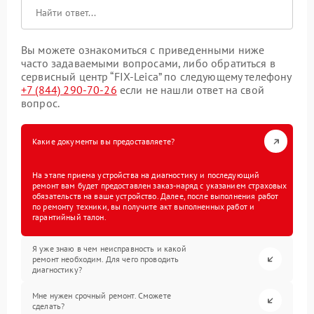
Вы можете ознакомиться с приведенными ниже
часто задаваемыми вопросами, либо обратиться в
сервисный центр “FIX-Leica” по следующему телефону
+7 (844) 290-70-26
если не нашли ответ на свой
вопрос.
Какие документы вы предоставляете?
На этапе приема устройства на диагностику и последующий
ремонт вам будет предоставлен заказ-наряд с указанием страховых
обязательств на ваше устройство. Далее, после выполнения работ
по ремонту техники, вы получите акт выполненных работ и
гарантийный талон.
Я уже знаю в чем неисправность и какой
ремонт необходим. Для чего проводить
диагностику?
Мне нужен срочный ремонт. Сможете
сделать?