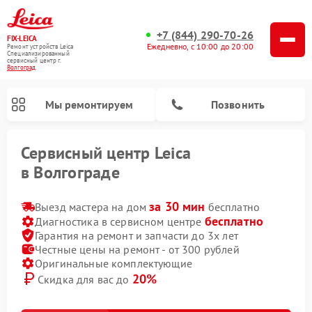
+7 (844) 290-70-26
FIX-LEICA
Ежедневно, с 10:00 до 20:00
Ремонт устройств Leica
Специализированный
cервисный центр г.
Волгоград
Мы ремонтируем
Позвонить
Сервисный центр Leica
в Волгограде
за 30 мин
Выезд мастера на дом
бесплатно
бесплатно
Диагностика в сервисном центре
Гарантия на ремонт и запчасти до 3х лет
Честные цены на ремонт - от 300 рублей
Ремонт цифровых биноклей Leica
Ремонт оптических прицелов Leica
Ремонт оптических нивелиров Leica
Оригинальные комплектующие
20%
Скидка для вас до