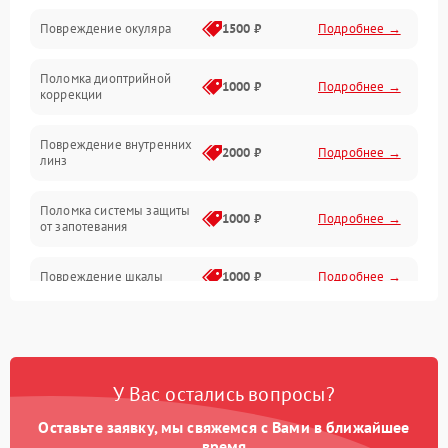
Повреждение окуляра
1500 ₽
Подробнее →
Электроника
Поломка диоптрийной
Аксессуары
1000 ₽
Подробнее →
коррекции
Повреждение внутренних
2000 ₽
Подробнее →
линз
Поломка системы защиты
1000 ₽
Подробнее →
от запотевания
Повреждение шкалы
1000 ₽
Подробнее →
Плохая видимость шкалы
1800 ₽
Подробнее →
Запотевание линз
3000 ₽
Подробнее →
У Вас остались вопросы?
Оставьте заявку, мы свяжемся с Вами в ближайшее
Царапины на линзах
2500 ₽
Подробнее →
время