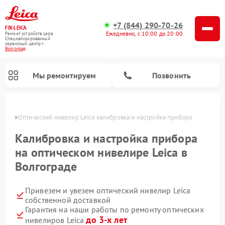
+7 (844) 290-70-26
FIX-LEICA
Ежедневно, с 10:00 до 20:00
Ремонт устройств Leica
Специализированный
cервисный центр г.
Волгоград
Мы ремонтируем
Позвонить
граде
Оптический нивелир Leica калибровка и настройка прибора
Калибровка и настройка прибора
на оптическом нивелире Leica в
Волгограде
Ремонт цифровых биноклей Leica
Ремонт оптических прицелов Leica
Привезем и увезем оптический нивелир Leica
собственной доставкой
Гарантия на наши работы по ремонту оптических
до 3-х лет
нивелиров Leica