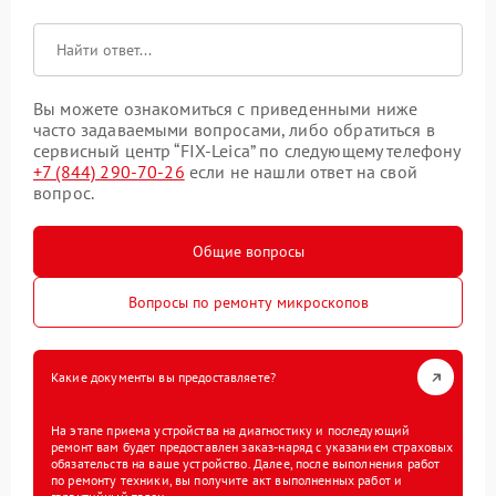
Вы можете ознакомиться с приведенными ниже
часто задаваемыми вопросами, либо обратиться в
сервисный центр “FIX-Leica” по следующему телефону
+7 (844) 290-70-26
если не нашли ответ на свой
вопрос.
Общие вопросы
Вопросы по ремонту микроскопов
Какие документы вы предоставляете?
На этапе приема устройства на диагностику и последующий
ремонт вам будет предоставлен заказ-наряд с указанием страховых
обязательств на ваше устройство. Далее, после выполнения работ
по ремонту техники, вы получите акт выполненных работ и