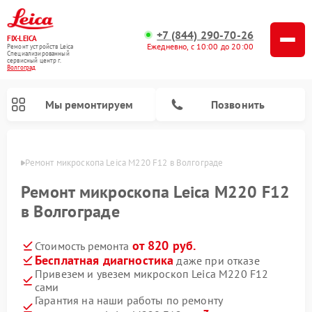
+7 (844) 290-70-26
FIX-LEICA
Ежедневно, с 10:00 до 20:00
Ремонт устройств Leica
Специализированный
cервисный центр г.
Волгоград
Мы ремонтируем
Позвонить
граде
Ремонт микроскопа Leica M220 F12 в Волгограде
Ремонт микроскопа Leica M220 F12
в Волгограде
от 820 руб.
Стоимость ремонта
Ремонт оптических нивелиров Leica
Ремонт цифровых биноклей Leica
Ремонт оптических прицелов Leica
Бесплатная диагностика
даже при отказе
Привезем и увезем микроскоп Leica M220 F12
сами
Гарантия на наши работы по ремонту