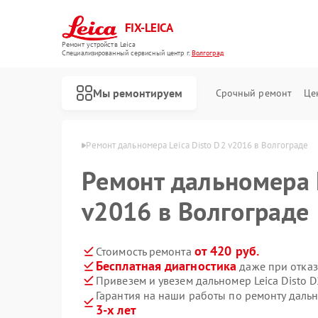
FIX-LEICA
Ремонт устройств Leica
Специализированный cервисный центр г.
Волгоград
Мы ремонтируем
Срочный ремонт
Це
 Leica в Волгограде
Ремонт дальномера Leica Disto D2 v2016 в Волгограде
Ремонт дальномера L
v2016 в Волгограде
Ремонт цифровых биноклей Leica
Ремонт оптических прицелов Leica
Ремонт оптических нивелиров Leica
от 420 руб.
Стоимость ремонта
Бесплатная диагностика
даже при отказ
Привезем и увезем дальномер Leica Disto 
Гарантия на наши работы по ремонту дальн
3-х лет