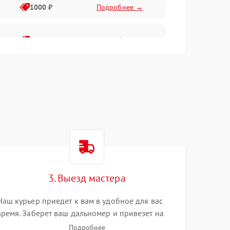
1000 ₽
Подробнее →
2000 ₽
Подробнее →
500 ₽
Подробнее →
1000 ₽
Подробнее →
1000 ₽
Подробнее →
3. Выезд мастера
1000 ₽
Подробнее →
Наш курьер приедет к вам в удобное для вас
время. Заберет ваш дальномер и привезет на
1000 ₽
Подробнее →
склад для диагностики.
Подробнее