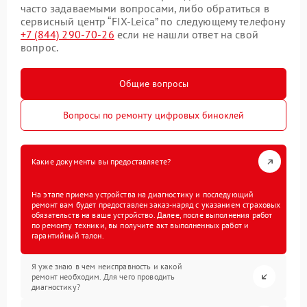
часто задаваемыми вопросами, либо обратиться в
сервисный центр “FIX-Leica” по следующему телефону
+7 (844) 290-70-26
если не нашли ответ на свой
вопрос.
Общие вопросы
Вопросы по ремонту цифровых биноклей
Какие документы вы предоставляете?
На этапе приема устройства на диагностику и последующий
ремонт вам будет предоставлен заказ-наряд с указанием страховых
обязательств на ваше устройство. Далее, после выполнения работ
по ремонту техники, вы получите акт выполненных работ и
гарантийный талон.
Я уже знаю в чем неисправность и какой
ремонт необходим. Для чего проводить
диагностику?