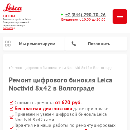
+7 (844) 290-70-26
FIX-LEICA
Ежедневно, с 10:00 до 20:00
Ремонт устройств Leica
Специализированный
cервисный центр г.
Волгоград
Мы ремонтируем
Позвонить
граде
Ремонт цифрового бинокля Leica Noctivid 8x42 в Волгограде
Ремонт цифрового бинокля Leica
Noctivid 8x42 в Волгограде
от 620 руб.
Стоимость ремонта
Ремонт оптических нивелиров Leica
Ремонт оптических прицелов Leica
Бесплатная диагностика
даже при отказе
Привезем и увезем цифровой бинокль Leica
Noctivid 8x42 сами
Гарантия на наши работы по ремонту цифровых