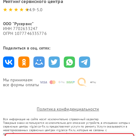
Рейтинг сервисного центра
4.9-5.0
ООО "Русервис"
ИНН 7702633247
ОГРН 1077746335776
Поделиться в соц. сетях:
Мы принимаем
все формы оплаты
Политика конфиденциальности
Вся информация на сайте носит исключительно справочный характер.
Товарные знаки используются исключительно для описания устройств, в отношении которых
сервисные центры vlg.leica-fix.ru предоставляют услуги по ремонту. Услуги оказываются в
неавторизованных сервисных центрах vlg.leica-fix.ru, которые не связаны с
правообладателями товарных знаков или их официальными представителями.