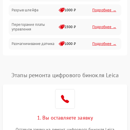
Корпус/Герметичность
Разрыв шлейфа
1000 ₽
Подробнее →
Электроника/Механические
Перегорание платы
2500 ₽
Подробнее →
управления
Электроника/Оптика
Размагничивание датчика
1000 ₽
Подробнее →
Поломка инфракрасного
1500 ₽
Подробнее →
датчика
Этапы ремонта цифрового бинокля Leica
Неправильная передача
750 ₽
Подробнее →
цветов дисплея
Разрядка аккумулятора за
1000 ₽
Подробнее →
коркое время
Перегрев устройства
1500 ₽
Подробнее →
1. Вы оставляете заявку
Оставьте заявку на ремонт цифрового бинокля Leica